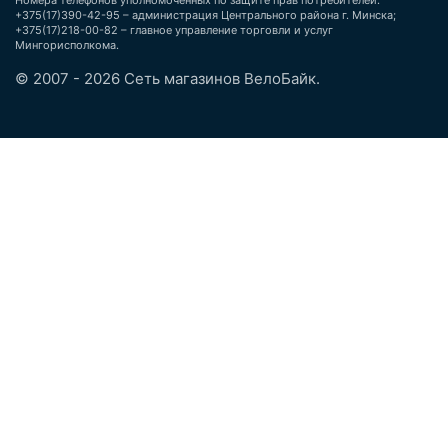
Номера телефонов уполномоченных по защите прав потребителей:
+375(17)390-42-95 – администрация Центрального района г. Минска;
+375(17)218-00-82 – главное управление торговли и услуг
Мингорисполкома.
© 2007 - 2026 Сеть магазинов ВелоБайк.