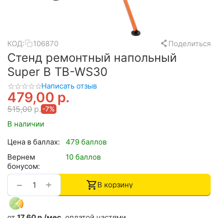
КОД:
106870
Поделиться
Стенд ремонтный напольный
Super B TB-WS30
Написать отзыв
479,00
р.
515,00
р.
-7%
В наличии
Цена в баллах:
479 баллов
Вернем
10 баллов
бонусом:
+
−
В корзину
от
17,60 р./мес.
оплатой частями