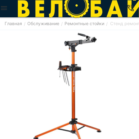
Главная
Обслуживание
Ремонтные стойки
Стенд ремон
/
/
/