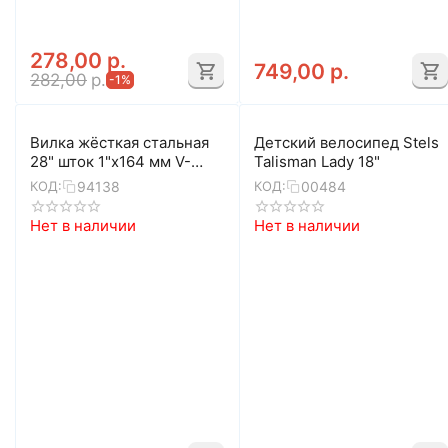
278,00
р.
749,00
р.
282,00
р.
-1%
Вилка жёсткая стальная
Детский велосипед Stels
28" шток 1"x164 мм V-
Talisman Lady 18"
brake (чёрный)
94138
00484
КОД:
КОД:
Нет в наличии
Нет в наличии