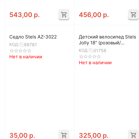
543,00
р.
456,00
р.
Седло Stels AZ-3022
Детский велосипед Stels
Jolly 18" (розовый/
99781
КОД:
голубой)
01756
КОД:
Нет в наличии
Нет в наличии
35,00
р.
325,00
р.