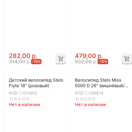
282,00
р.
479,00
р.
314,00
р.
532,00
р.
-10%
-10%
Детский велосипед Stels
Велосипед Stels Miss
Flyte 18" (розовый)
5000 D 26" (вишнёвый/
розовый)
101902
106814
КОД:
КОД:
Нет в наличии
Нет в наличии