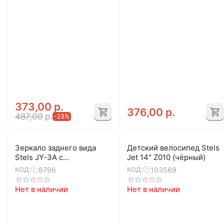
373,00
р.
376,00
р.
487,00
р.
-23%
Зеркало заднего вида
Детский велосипед Stels
Stels JY-3А с
Jet 14" Z010 (чёрный)
отражателем (чёрный)
8796
103569
КОД:
КОД:
Нет в наличии
Нет в наличии