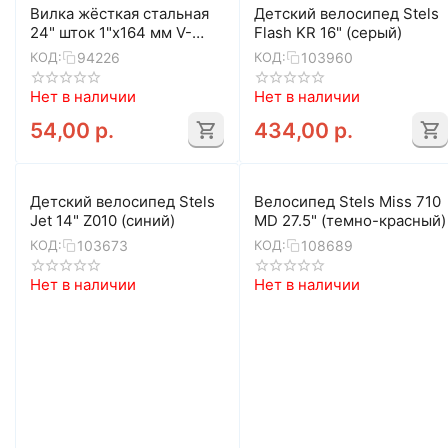
Вилка жёсткая стальная
Детский велосипед Stels
24" шток 1"х164 мм V-
Flash KR 16" (серый)
brake (чёрный)
94226
103960
КОД:
КОД:
Нет в наличии
Нет в наличии
54,00
р.
434,00
р.
Детский велосипед Stels
Велосипед Stels Miss 710
Jet 14" Z010 (синий)
MD 27.5" (темно-красный)
103673
108689
КОД:
КОД:
Нет в наличии
Нет в наличии