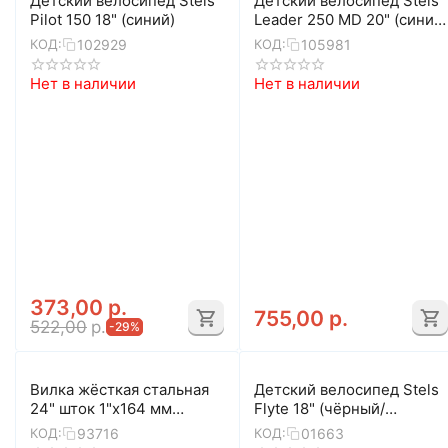
Детский велосипед Stels
Детский велосипед Stels
Pilot 150 18" (синий)
Leader 250 MD 20" (синий/
черный)
102929
105981
КОД:
КОД:
Нет в наличии
Нет в наличии
373,00
р.
755,00
р.
522,00
р.
-29%
Вилка жёсткая стальная
Детский велосипед Stels
24" шток 1"х164 мм
Flyte 18" (чёрный/
(серебристо-серая)
красный)
93716
01663
КОД:
КОД: