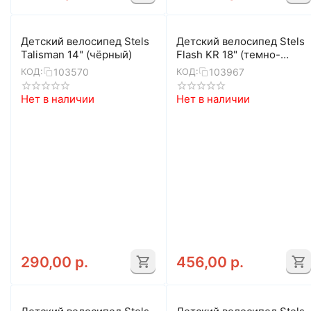
Детский велосипед Stels
Детский велосипед Stels
Talisman 14" (чёрный)
Flash KR 18" (темно-
синий/зелёный)
103570
103967
КОД:
КОД:
Нет в наличии
Нет в наличии
290,00
р.
456,00
р.