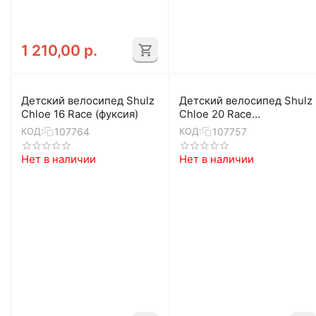
1 210,00
р.
Детский велосипед Shulz
Детский велосипед Shulz
Chloe 16 Race (фуксия)
Chloe 20 Race
(бирюзовый)
107764
107757
КОД:
КОД:
Нет в наличии
Нет в наличии