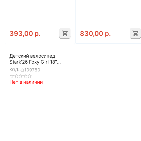
393,00
р.
830,00
р.
Детский велосипед
Stark'26 Foxy Girl 18"
(розовый матовый/
109780
КОД:
ежевичный)
Нет в наличии