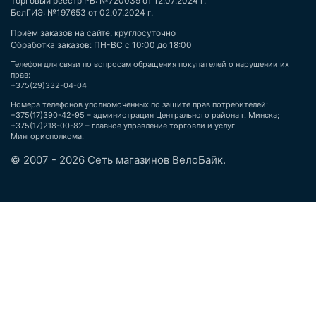
Торговый реестр РБ: №720039 от 12.07.2024 г.
БелГИЭ: №197653 от 02.07.2024 г.
Приём заказов на сайте: круглосуточно
Обработка заказов: ПН-ВС с 10:00 до 18:00
Телефон для связи по вопросам обращения покупателей о нарушении их
прав:
+375(29)332-04-04
Номера телефонов уполномоченных по защите прав потребителей:
+375(17)390-42-95 – администрация Центрального района г. Минска;
+375(17)218-00-82 – главное управление торговли и услуг
Мингорисполкома.
© 2007 - 2026 Сеть магазинов ВелоБайк.