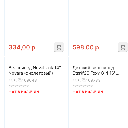
334,00
р.
598,00
р.
Велосипед Novatrack 14"
Детский велосипед
Novara (фиолетовый)
Stark'26 Foxy Girl 16"
(нежно-розовый матовый/
109643
109783
КОД:
КОД:
серо-голубой)
Нет в наличии
Нет в наличии