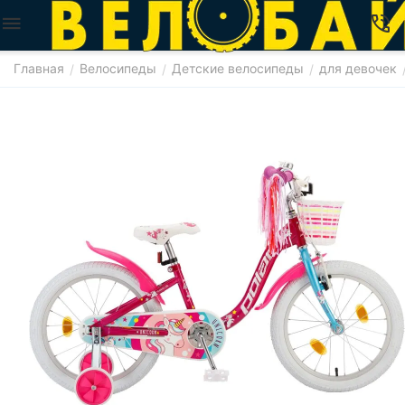
Главная
Велосипеды
Детские велосипеды
для девочек
/
/
/