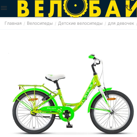
Главная
Велосипеды
Детские велосипеды
для девочек
/
/
/