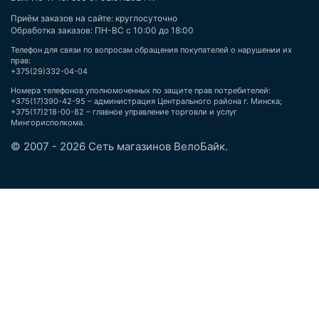
Приём заказов на сайте: круглосуточно
Обработка заказов: ПН-ВС с 10:00 до 18:00
Телефон для связи по вопросам обращения покупателей о нарушении их
прав:
+375(29)332-04-04
Номера телефонов уполномоченных по защите прав потребителей:
+375(17)390-42-95 – администрация Центрального района г. Минска;
+375(17)218-00-82 – главное управление торговли и услуг
Мингорисполкома.
© 2007 - 2026 Сеть магазинов ВелоБайк.