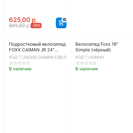
625,00
р.
881,00
р.
-29%
Подростковый велосипед
Велосипед Foxx 16"
FOXX CAIMAN JR 24"
Simple (чёрный)
(синий)
24SHD.CAIMAN.12BL5
109641
КОД:
КОД:
В наличии
В наличии