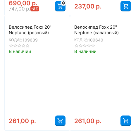
690,00
р.
237,00
р.
747,00
р.
-8%
Велосипед Foxx 20"
Велосипед Foxx 20"
Neptune (розовый)
Neptune (салатовый)
109639
109640
КОД:
КОД:
В наличии
В наличии
261,00
р.
261,00
р.