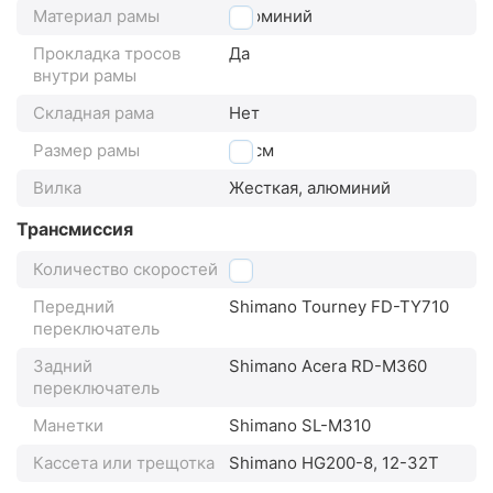
Материал рамы
алюминий
Прокладка тросов
Да
внутри рамы
Складная рама
Нет
Размер рамы
58 см
Вилка
Жесткая, алюминий
Трансмиссия
Количество скоростей
24
Передний
Shimano Tourney FD-TY710
переключатель
Задний
Shimano Acera RD-M360
переключатель
Манетки
Shimano SL-M310
Кассета или трещотка
Shimano HG200-8, 12-32Т