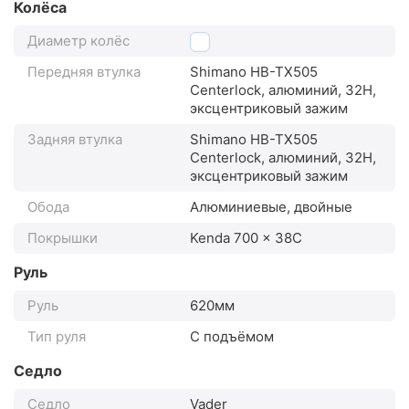
Колёса
Диаметр колёс
28"
Передняя втулка
Shimano HB-TX505
Centerlock, алюминий, 32H,
эксцентриковый зажим
Задняя втулка
Shimano HB-TX505
Centerlock, алюминий, 32H,
эксцентриковый зажим
Обода
Алюминиевые, двойные
Покрышки
Kenda 700 x 38C
Руль
Руль
620мм
Тип руля
С подъёмом
Седло
Седло
Vader