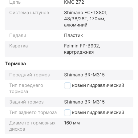
Цепь
KMC Z72
Система шатунов
Shimano FC-ТХ801,
48/38/28Т, 170мм,
алюминий
Педали
Пластик
Каретка
Feimin FP-B902,
картриджная
Тормоза
Передний тормоз
Shimano BR-M315
Тип переднего
дисковый гидравлический
тормоза
Задний тормоз
Shimano BR-M315
Тип заднего тормоза
дисковый гидравлический
Диаметр тормозных
160 мм
дисков