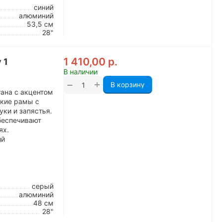
синий
алюминий
53,5 см
28"
1 410,00
р.
 1
В наличии
+
−
В корзину
тана с акцентом
гкие рамы с
ки и запястья.
беспечивают
ях.
ий
серый
алюминий
48 см
28"