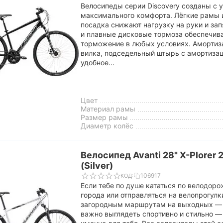
Велосипеды серии Discovery созданы с 
максимального комфорта. Лёгкие рамы 
посадка снижают нагрузку на руки и за
и плавные дисковые тормоза обеспечив
торможение в любых условиях. Амортиз
вилка, подседельный штырь с амортизац
удобное...
Цвет
Материал рамы
Размер рамы
Диаметр колёс
Велосипед Avanti 28" X-Plorer 
(Silver)
106917
КОД:
Если тебе по душе кататься по велодор
города или отправляться на велопрогулк
загородным маршрутам на выходных — 
важно выглядеть спортивно и стильно — т