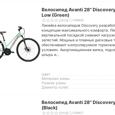
Велосипед Avanti 28" Discover
Low (Green)
106906
КОД:
Линейка велосипедов Discovery разработ
концепции максимального комфорта. Лё
вертикальной посадкой снимают нагрузк
запястий. Мощные и плавные дисковые 
обеспечивают контролируемое торможе
условиях. Амортизационная вилка, под
штырь и...
Цвет
Материал рамы
Размер рамы
Диаметр колёс
Велосипед Avanti 28" Discover
(Black)
106907
КОД: