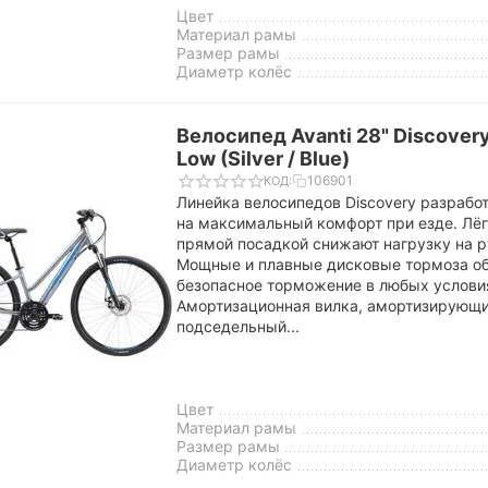
Цвет
Материал рамы
Размер рамы
Диаметр колёс
Велосипед Avanti 28" Discovery
Low (Silver / Blue)
106901
КОД:
Линейка велосипедов Discovery разрабо
на максимальный комфорт при езде. Лё
прямой посадкой снижают нагрузку на ру
Мощные и плавные дисковые тормоза о
безопасное торможение в любых услови
Амортизационная вилка, амортизирующ
подседельный...
Цвет
Материал рамы
Размер рамы
Диаметр колёс