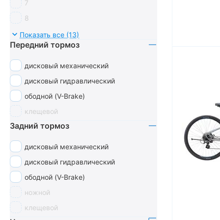
7
8
9
Показать все (13)
Передний тормоз
14
16
дисковый механический
18
дисковый гидравлический
21
ободной (V-Brake)
24
клещевой
27
Задний тормоз
дисковый механический
дисковый гидравлический
ободной (V-Brake)
ножной
клещевой