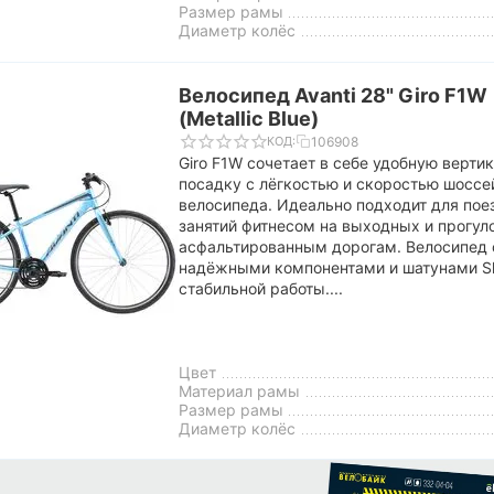
Размер рамы
Диаметр колёс
Велосипед Avanti 28" Giro F1W
(Metallic Blue)
106908
КОД:
Giro F1W сочетает в себе удобную верти
посадку с лёгкостью и скоростью шоссе
велосипеда. Идеально подходит для поез
занятий фитнесом на выходных и прогул
асфальтированным дорогам. Велосипед
надёжными компонентами и шатунами S
стабильной работы....
Цвет
Материал рамы
Размер рамы
Диаметр колёс