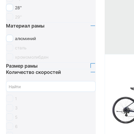
28"
29"
Материал рамы
алюминий
сталь
хромомолибден
Размер рамы
Количество скоростей
1
3
5
6