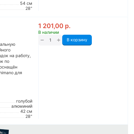
54 см
28"
1 201,00
р.
В наличии
+
−
В корзину
кальную
йного
док на работу,
ок по
 оснащён
himano для
голубой
алюминий
42 см
28"