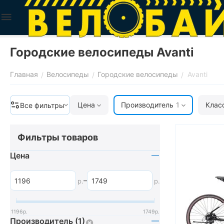
Городские велосипеды Avanti
Главная
Велосипеды
Городские велосипеды
Avanti
/
/
/
Цена
Производитель
1
Клас
Все фильтры
Фильтры товаров
Цена
–
р.
р.
1196
р.
1749
р.
Производитель (1)