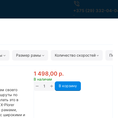
+375 (29) 332-04-0
мы
Размер рамы
Количество скоростей
Пере
1 498,00
р.
В наличии
+
−
В корзину
ам своего
ршруты по
лать это в
X-Plorer
 рамами,
с широкими и