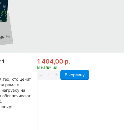
1 404,00
р.
 1
В наличии
+
−
В корзину
 тех, кто ценит
ая рама с
 нагрузку на
а обеспечивают
х.
 штырь