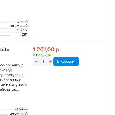
синий
алюминий
50 см
28"
1 201,00
р.
Matte
В наличии
+
−
В корзину
ную посадку с
сипеда.
у, прогулок в
ьтированных
ами и шатунами
абильную...
черный
алюминий