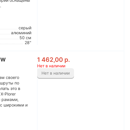
серии оснащены
.
серый
алюминий
50 см
28"
1 462,00
р.
 1W
Нет в наличии
Нет в наличии
ам своего
ршруты по
лать это в
X-Plorer
 рамами,
с широкими и