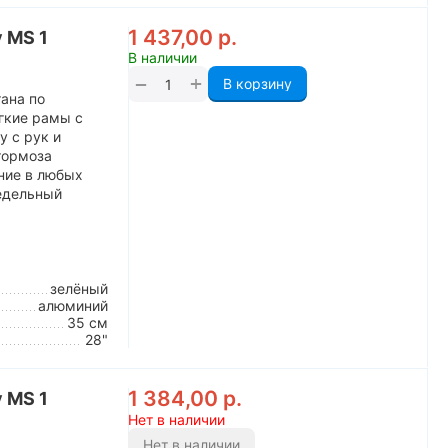
1 437,00
р.
y MS 1
В наличии
+
−
В корзину
ана по
гкие рамы с
у с рук и
тормоза
ние в любых
седельный
зелёный
алюминий
35 см
28"
1 384,00
р.
y MS 1
Нет в наличии
Нет в наличии