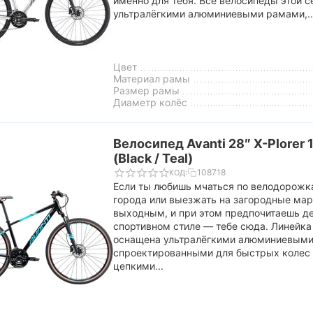
именно для тебя. Все велосипеды этой 
ультралёгкими алюминиевыми рамами,..
Цвет
Материал рамы
Размер рамы
Диаметр колёс
Велосипед Avanti 28″ X-Plorer
(Black / Teal)
108718
КОД:
Если ты любишь мчаться по велодорожк
города или выезжать на загородные ма
выходным, и при этом предпочитаешь де
спортивном стиле — тебе сюда. Линейка 
оснащена ультралёгкими алюминиевыми
спроектированными для быстрых колес 
цепкими...