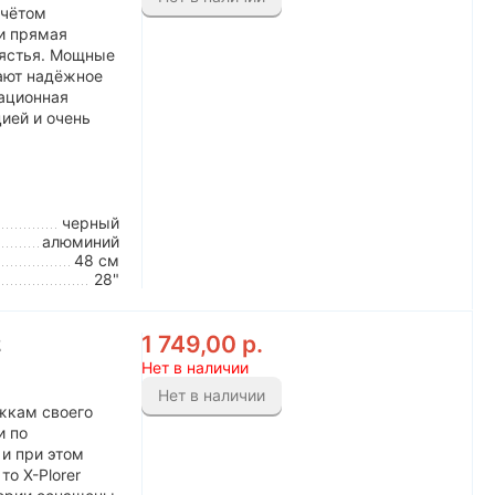
учётом
и прямая
пястья. Мощные
ают надёжное
ационная
ией и очень
черный
алюминий
48 см
28"
1 749,00
р.
2
Нет в наличии
Нет в наличии
ожкам своего
и по
и при этом
о X-Plorer