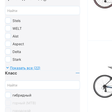
Stels
WELT
Aist
Aspect
Delta
Stark
Forward
Показать все (22)
Класс
Cube
Stinger
Foxx
гибридный
Avanti
горный (MTB)
Format
городской