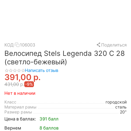
КОД:
106003
Поделиться
Велосипед Stels Legenda 320 C 28
(светло-бежевый)
Написать отзыв
391,00
р.
431,00
р.
-9%
Нет в наличии
Класс
городской
Материал рамы
сталь
Размер рамы
20"
Цена в баллах:
391 балл
Вернем
8 баллов