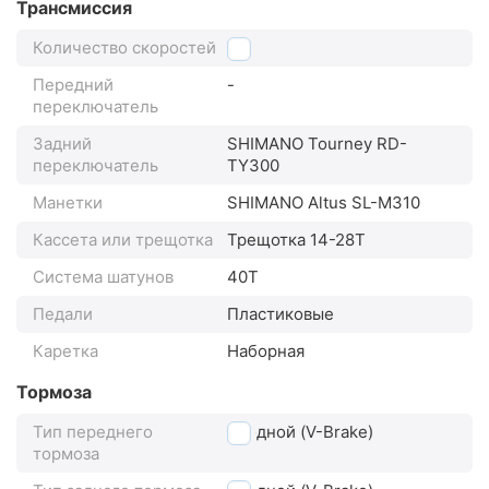
Трансмиссия
Количество скоростей
7
Передний
-
переключатель
Задний
SHIMANO Tourney RD-
переключатель
TY300
Манетки
SHIMANO Altus SL-M310
Кассета или трещотка
Трещотка 14-28Т
Система шатунов
40Т
Педали
Пластиковые
Каретка
Наборная
Тормоза
Тип переднего
ободной (V-Brake)
тормоза