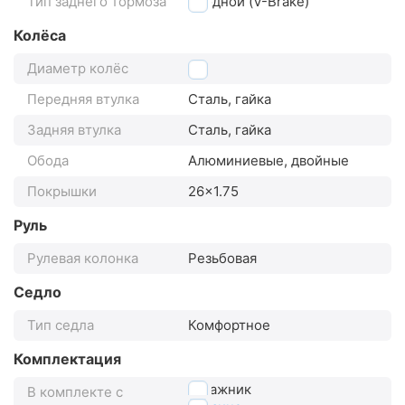
Тип заднего тормоза
ободной (V-Brake)
Колёса
Диаметр колёс
26"
Передняя втулка
Сталь, гайка
Задняя втулка
Сталь, гайка
Обода
Алюминиевые, двойные
Покрышки
26x1.75
Руль
Рулевая колонка
Резьбовая
Седло
Тип седла
Комфортное
Комплектация
багажник
В комплекте с