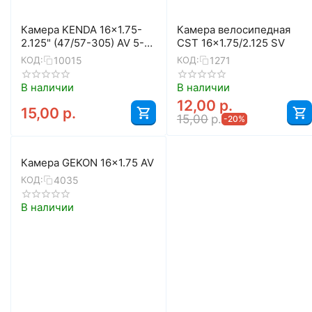
Камера KENDA 16x1.75-
Камера велосипедная
2.125" (47/57-305) AV 5-
CST 16x1.75/2.125 SV
511303
10015
1271
КОД:
КОД:
В наличии
В наличии
12,00
р.
15,00
р.
15,00
р.
-20%
Камера GEKON 16x1.75 AV
4035
КОД:
В наличии