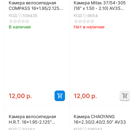
Камера велосипедная
Камера Mitas 37/54-305
COMPASS 16x1.95/2.125
(16" x 1.50 - 2.10) AV35
AV 35мм
BOX
109435
9654
КОД:
КОД:
В наличии
Нет в наличии
12,00
р.
12,00
р.
Камера велосипедная
Камера CHAOYANG
H.R.T. 16x1.95-2.125"
16x2.30/2.40/2.50" AV33
(50/54-305) AV 00-010017
10343
106042
КОД:
КОД: