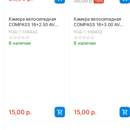
30,00
р.
-10%
Камера велосипедная
Камера велосипедная
COMPASS 16x2.50 AV
COMPASS 16x3.00 AV
40мм
40мм
109442
109432
КОД:
КОД:
В наличии
В наличии
15,00
р.
15,00
р.