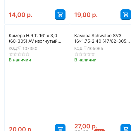
14,00
р.
19,00
р.
Камера H.R.T. 16" x 3,0
Камера Schwalbe SV3
(60-305) AV изогнутый
16x1.75-2.40 (47/62-305)
70° 00-010018
IB 40mm
107350
105065
КОД:
КОД:
В наличии
В наличии
27,00
р.
20,00
р.