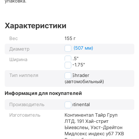
упаковка.
Характеристики
Вес
155 г
24" (507 мм)
Диаметр
1"-1.5"
Ширина
1.5"-1.75"
Тип ниппеля
AV Shrader
(автомобильный)
Информация для покупателей
Производитель
Continental
Изготовитель
Континентал Тайр Груп
ЛТД. 191 Хай-стрит
Ыиевслеы, Уэст-Дрейтон
Мидлсекс индекс уб7 7XВ