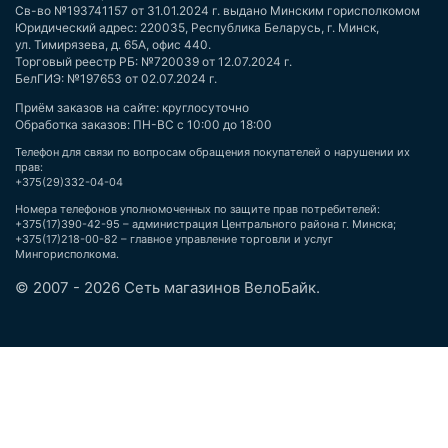
Св-во №193741157 от 31.01.2024 г. выдано Минским горисполкомом
Юридический адрес: 220035, Республика Беларусь, г. Минск,
ул. Тимирязева, д. 65А, офис 440.
Торговый реестр РБ: №720039 от 12.07.2024 г.
БелГИЭ: №197653 от 02.07.2024 г.
Приём заказов на сайте: круглосуточно
Обработка заказов: ПН-ВС с 10:00 до 18:00
Телефон для связи по вопросам обращения покупателей о нарушении их
прав:
+375(29)332-04-04
Номера телефонов уполномоченных по защите прав потребителей:
+375(17)390-42-95 – администрация Центрального района г. Минска;
+375(17)218-00-82 – главное управление торговли и услуг
Мингорисполкома.
© 2007 - 2026 Сеть магазинов ВелоБайк.