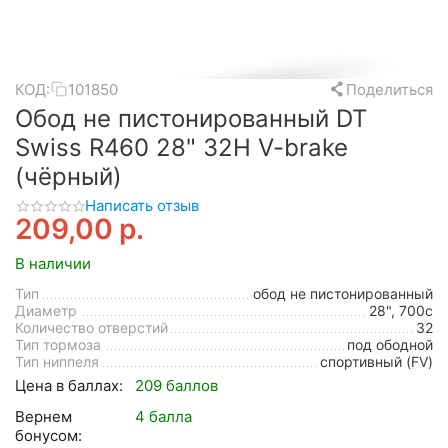
КОД:
101850
Поделиться
Обод не пистонированный DT
Swiss R460 28" 32H V-brake
(чёрный)
Написать отзыв
209,00
р.
В наличии
Тип
обод не пистонированный
Диаметр
28", 700с
Количество отверстий
32
Тип тормоза
под ободной
Тип ниппеля
спортивный (FV)
Цена в баллах:
209 баллов
Вернем
4 балла
бонусом: