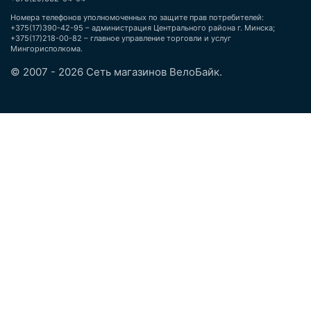
Номера телефонов уполномоченных по защите прав потребителей:
+375(17)390-42-95 – администрация Центрального района г. Минска;
+375(17)218-00-82 – главное управление торговли и услуг
Мингорисполкома.
© 2007 - 2026 Сеть магазинов ВелоБайк.