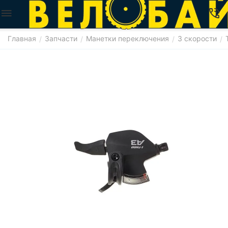
Главная
Запчасти
Манетки переключения
3 скорости
/
/
/
/