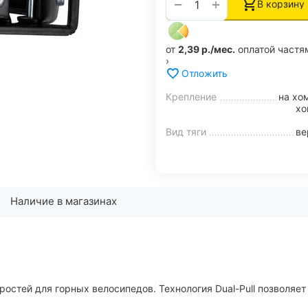
+
−
В корзину
от
2,39 р./мес.
оплатой частя
›
Отложить
Крепление
на хо
хо
Вид тяги
ве
Наличие в магазинах
ростей для горных велосипедов. Технология Dual-Pull позволяе