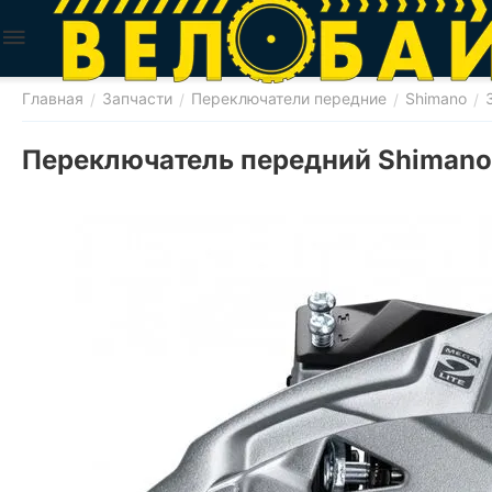
Главная
Запчасти
Переключатели передние
Shimano
/
/
/
/
Переключатель передний Shimano 