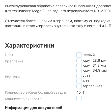
Высокоуровневая обработка поверхности повышает долговеч
для технологии Mega 9 Lite заднего переключателя RD-M2000
Отличается более широким клиренсом, поэтому он подходит 
настроить и отрегулировать внутреннюю тягу и винты H и L. 
Характеристики
Цвет
серый
на хомут 28.6 мм
Крепление
на хомут 31.8 мм
на хомут 34.9 мм
верхняя
Вид тяги
нижняя
универсальная
Количество зубьев большой звезды
40
T
3x9
Количество скоростей
Информация для покупателей