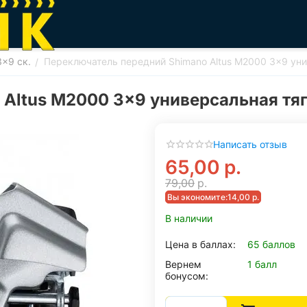
3x9 ск.
Переключатель передний Shimano Altus M2000 3x9 уни
/
Altus M2000 3x9 универсальная тяг
Написать отзыв
65,00
р.
79,00
р.
Вы экономите:
14,00
р.
В наличии
Цена в баллах:
65 баллов
Вернем
1 балл
бонусом: