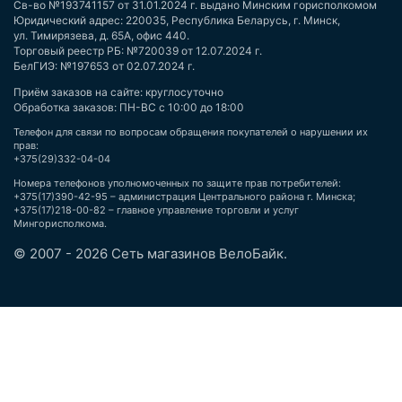
Св-во №193741157 от 31.01.2024 г. выдано Минским горисполкомом
Юридический адрес: 220035, Республика Беларусь, г. Минск,
ул. Тимирязева, д. 65А, офис 440.
Торговый реестр РБ: №720039 от 12.07.2024 г.
БелГИЭ: №197653 от 02.07.2024 г.
Приём заказов на сайте: круглосуточно
Обработка заказов: ПН-ВС с 10:00 до 18:00
Телефон для связи по вопросам обращения покупателей о нарушении их
прав:
+375(29)332-04-04
Номера телефонов уполномоченных по защите прав потребителей:
+375(17)390-42-95 – администрация Центрального района г. Минска;
+375(17)218-00-82 – главное управление торговли и услуг
Мингорисполкома.
© 2007 - 2026 Сеть магазинов ВелоБайк.