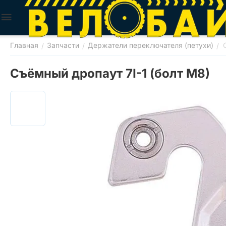
Главная
Запчасти
Держатели переключателя (петухи)
/
/
/
Съёмный дропаут 7I-1 (болт M8)