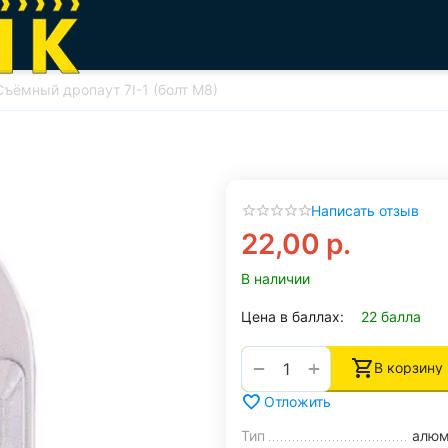
Съёмный дропаут 7I-1 (болт M8)
Написать отзыв
22,00
р.
В наличии
Цена в баллах:
22 балла
+
−
В корзину
Отложить
Тип
алюм