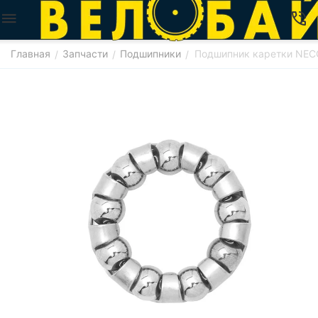
Главная
Запчасти
Подшипники
Подшипник каретки NECO
/
/
/