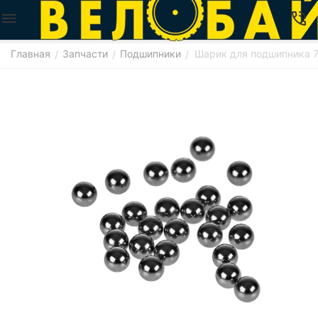
Главная
Запчасти
Подшипники
Шарик для подшипника 7
/
/
/