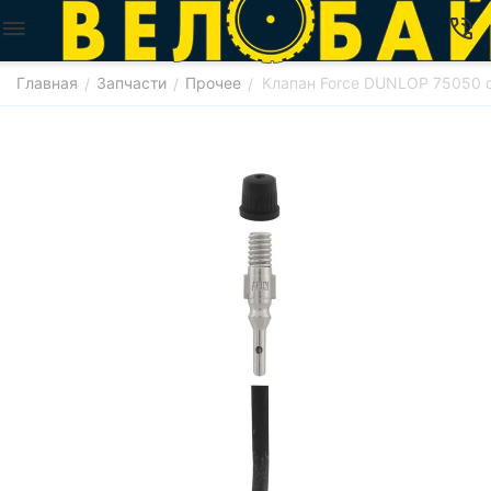
Главная
Запчасти
Прочее
Клапан Force DUNLOP 75050 
/
/
/