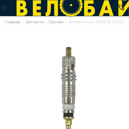
Главная
Запчасти
Прочее
Клапан Force PRESTA 75052
/
/
/