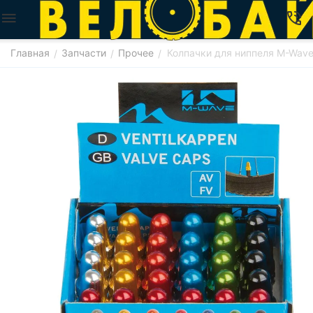
Главная
Запчасти
Прочее
Колпачки для ниппеля M-Wav
/
/
/