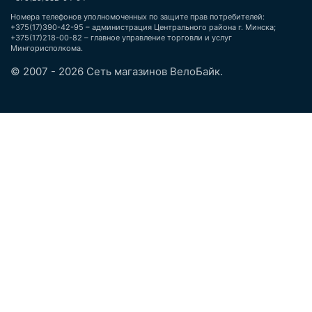
Номера телефонов уполномоченных по защите прав потребителей:
+375(17)390-42-95 – администрация Центрального района г. Минска;
+375(17)218-00-82 – главное управление торговли и услуг
Мингорисполкома.
© 2007 - 2026 Сеть магазинов ВелоБайк.