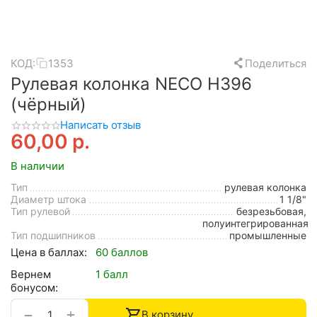
КОД:
1353
Поделиться
Рулевая колонка NECO H396
(чёрный)
Написать отзыв
60,00
р.
В наличии
Тип
рулевая колонка
Диаметр штока
1 1/8"
Тип рулевой
безрезьбовая,
полуинтегрированная
Тип подшипников
промышленные
Цена в баллах:
60 баллов
Вернем
1 балл
бонусом:
+
−
В корзину