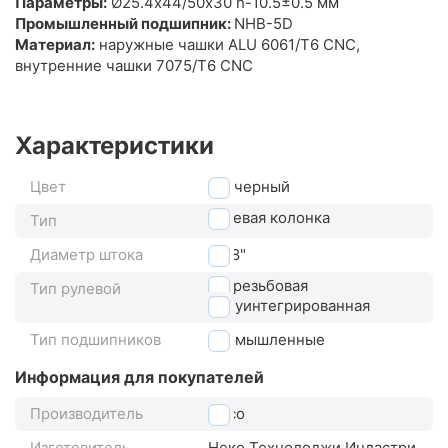
Параметры:
Ø25.4х44/50x30 h-10.5±0.5 мм
Промышленный подшипник:
NHB-5D
Материал:
наружные чашки ALU 6061/T6 CNC,
внутренние чашки 7075/T6 CNC
Характеристики
Цвет
черный
рулевая колонка
Тип
Диаметр штока
1 1/8"
безрезьбовая
Тип рулевой
полуинтегрированная
Тип подшипников
промышленные
Информация для покупателей
Производитель
Neco
Изготовитель
Неко Технолоджи Индастри