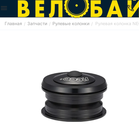
Главная
Запчасти
Рулевые колонки
Рулевая колонка N
/
/
/