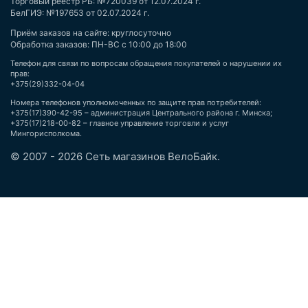
Торговый реестр РБ: №720039 от 12.07.2024 г.
БелГИЭ: №197653 от 02.07.2024 г.
Приём заказов на сайте: круглосуточно
Обработка заказов: ПН-ВС с 10:00 до 18:00
Телефон для связи по вопросам обращения покупателей о нарушении их
прав:
+375(29)332-04-04
Номера телефонов уполномоченных по защите прав потребителей:
+375(17)390-42-95 – администрация Центрального района г. Минска;
+375(17)218-00-82 – главное управление торговли и услуг
Мингорисполкома.
© 2007 - 2026 Сеть магазинов ВелоБайк.