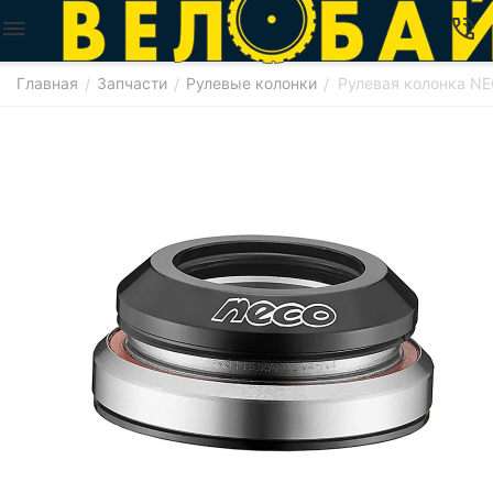
Главная
Запчасти
Рулевые колонки
Рулевая колонка NE
/
/
/