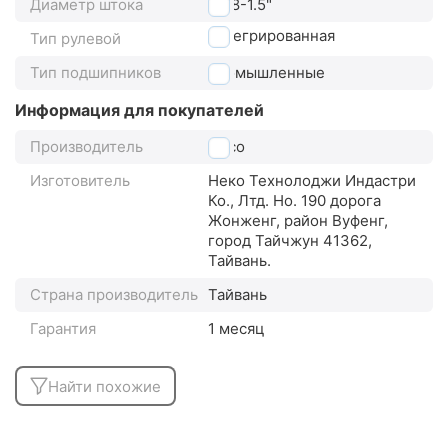
Диаметр штока
1 1/8-1.5"
интегрированная
Тип рулевой
Тип подшипников
промышленные
Информация для покупателей
Производитель
Neco
Изготовитель
Неко Технолоджи Индастри
Ко., Лтд. Но. 190 дорога
Жонженг, район Вуфенг,
город Тайчжун 41362,
Тайвань.
Страна производитель
Тайвань
Гарантия
1 месяц
Найти похожие