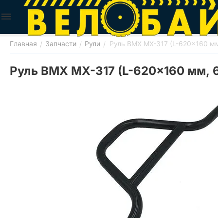
Главная
Запчасти
Рули
Руль BMX MX-317 (L-620x160 мм
/
/
/
Руль BMX MX-317 (L-620x160 мм, 6