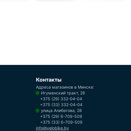
Контакты
Адреса магазинов в Минске:
Игуменский тракт, 26
+375 (29) 332-04-04
+375 (33) 332-04-04
улица Алибегова, 28
+375 (29) 6-709-509
+375 (33) 6-709-509
info@velobike.by