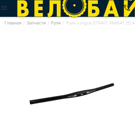
Главная
Запчасти
Рули
Руль Longus STRAIT 398641 25,
/
/
/