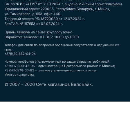
Св-во №193741157 от 31.01.2024 г. выдано Минским горисполкомом
Юридический адрес: 220035, Республика Беларусь, г. Минск,
ул. Тимирязева, д. 65А, офис 440.
Торговый реестр РБ: №720039 от 12.07.2024 г.
БелГИЭ: №197653 от 02.07.2024 г.
Приём заказов на сайте: круглосуточно
Обработка заказов: ПН-ВС с 10:00 до 18:00
Телефон для связи по вопросам обращения покупателей о нарушении их
прав:
+375(29)332-04-04
Номера телефонов уполномоченных по защите прав потребителей:
+375(17)390-42-95 – администрация Центрального района г. Минска;
+375(17)218-00-82 – главное управление торговли и услуг
Мингорисполкома.
© 2007 - 2026 Сеть магазинов ВелоБайк.