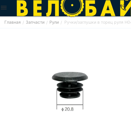
Главная
Запчасти
Рули
Ручки/заглушки в торец руля H0
/
/
/