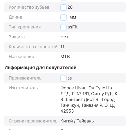
Количество зубьев
36/26
Длина
175
мм
Тип крепления
PressFit
Защита
Нет
Количество скоростей
11
Назначение
MTB
Информация для покупателей
Производитель
Force
Изготовитель
Форсе Шянг Юн Тулс Цо.
ЛТД. Г. № 161, Ситоу РД., К
В Шенганг Дист В., Город
Тайчжун, Тайваня Р. О. Ц.,
42953
Страна производитель
Китай / Тайвань