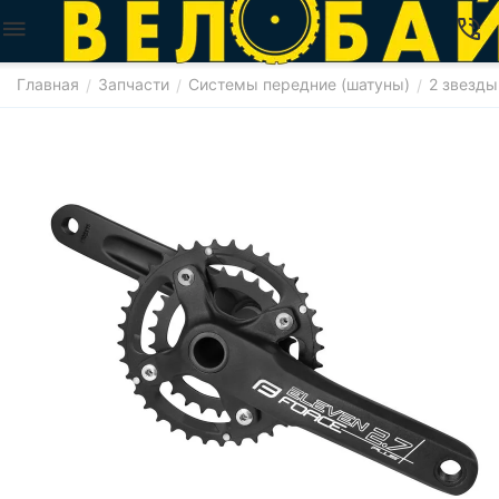
Главная
Запчасти
Системы передние (шатуны)
2 звезды
/
/
/