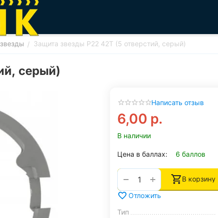
 звезды
Защита звезды P22 42T (5 отверстий, серый)
/
ий, серый)
Написать отзыв
6,00
р.
В наличии
Цена в баллах:
6 баллов
+
−
В корзину
Отложить
Тип