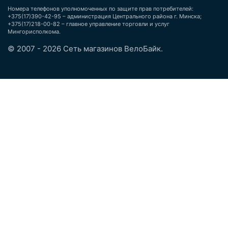
Номера телефонов уполномоченных по защите прав потребителей:
+375(17)390-42-95 – администрация Центрального района г. Минска;
+375(17)218-00-82 – главное управление торговли и услуг
Мингорисполкома.
© 2007 - 2026 Сеть магазинов ВелоБайк.