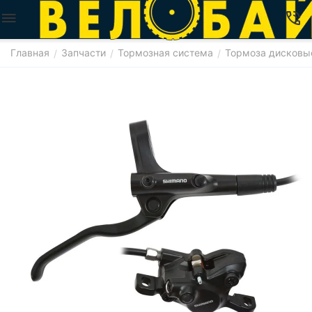
Главная
Запчасти
Тормозная система
Тормоза дисковы
/
/
/