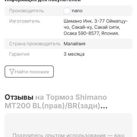
Производитель
Shimano
Изготовитель
Шимано Инк. 3-77 Ойматцу-
чо, Сакай-ку, Сакай сити,
Осака 590-8577, Япония.
Страна производитель
Малайзия
Гарантия
3 месяца
Найти похожие
Отзывы
на Тормоз Shimano
MT200 BL(прав)/BR(задн)
дисковый гидравлический 1700
мм (чёрный)
Поделитесь опытом использования — ваш