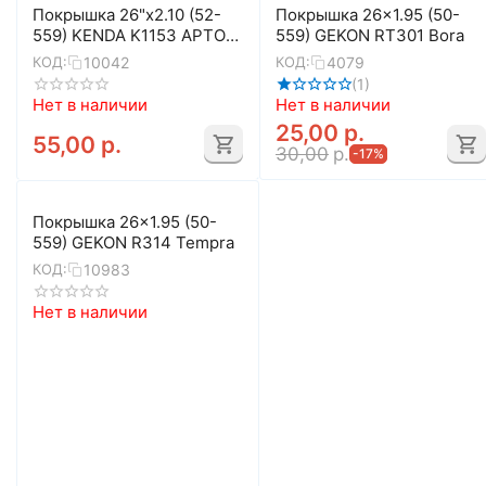
Покрышка 26"x2.10 (52-
Покрышка 26x1.95 (50-
559) KENDA K1153 APTOR
559) GEKON RT301 Bora
5-524750
10042
4079
КОД:
КОД:
(1)
Нет в наличии
Нет в наличии
25,00
р.
55,00
р.
30,00
р.
-17%
Покрышка 26x1.95 (50-
559) GEKON R314 Tempra
10983
КОД:
Нет в наличии