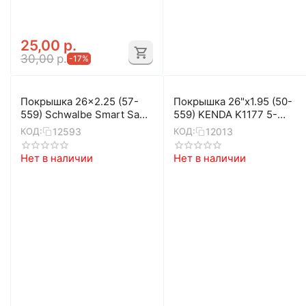
25,00
р.
30,00
р.
-17%
Покрышка 26x2.25 (57-
Покрышка 26"x1.95 (50-
559) Schwalbe Smart Sam
559) KENDA K1177 5-
Performance
527607
12593
12013
КОД:
КОД:
Нет в наличии
Нет в наличии