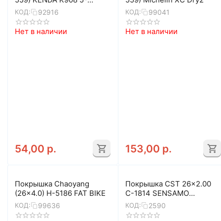
529269 K-SHIELD
92916
99041
КОД:
КОД:
Нет в наличии
Нет в наличии
54,00
р.
153,00
р.
Покрышка Chaoyang
Покрышка CST 26x2.00
(26x4.0) H-5186 FAT BIKE
C-1814 SENSAMO
CONTROL
99636
2590
КОД:
КОД: