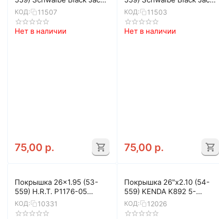
K-Guard
K-Guard
11507
11503
КОД:
КОД:
Нет в наличии
Нет в наличии
75,00
р.
75,00
р.
Покрышка 26x1.95 (53-
Покрышка 26"x2.10 (54-
559) H.R.T. P1176-05
559) KENDA K892 5-
COMFORT/STREET 00-
524788
10331
12026
КОД:
КОД:
011067