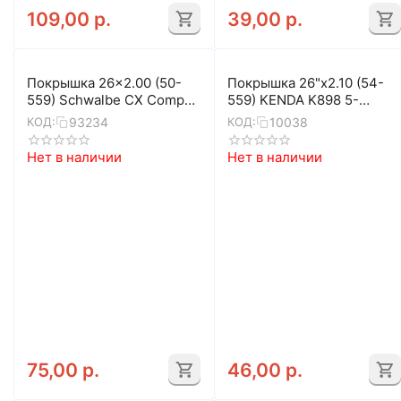
109,00
р.
39,00
р.
Покрышка 26x2.00 (50-
Покрышка 26"x2.10 (54-
559) Schwalbe CX Comp
559) KENDA K898 5-
K-Guard HS369
524784
93234
10038
КОД:
КОД:
Нет в наличии
Нет в наличии
75,00
р.
46,00
р.