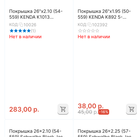
Покрышка 26"x2.10 (54-
Покрышка 26"x1.95 (50-
559) KENDA K1013
559) KENDA K892 5-
Klondike Wide 5-528116
520680
10026
102392
КОД:
КОД:
(кевларовый корд)
(1)
Нет в наличии
Нет в наличии
38,00
р.
283,00
р.
45,00
р.
-16%
Покрышка 26x2.10 (54-
Покрышка 26x2.25 (57-
559) Schwalbe Black Jack
559) Schwalbe Black Jack