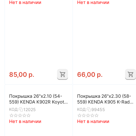
Нет в наличии
Нет в наличии
85,00
р.
66,00
р.
Покрышка 26"x2.10 (54-
Покрышка 26"x2.30 (58-
559) KENDA K902R Koyote
559) KENDA K905 K-Rad
5-529239
BK/BSK 60TPI 5-523781
12025
99455
КОД:
КОД:
Нет в наличии
Нет в наличии