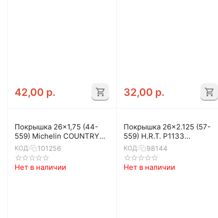
42,00
р.
32,00
р.
Покрышка 26x1,75 (44-
Покрышка 26x2.125 (57-
559) Michelin COUNTRY
559) H.R.T. P1133
ROCK
MTB/BMX/FREESTYLE 00-
101256
98144
КОД:
КОД:
011158
Нет в наличии
Нет в наличии