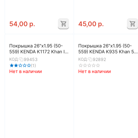
54,00
р.
45,00
р.
Покрышка 26"x1.95 (50-
Покрышка 26"x1.95 (50-
559) KENDA K1172 Khan II
559) KENDA K935 Khan 5-
K-SHIELD 5-529007
529205 K-SHIELD
99453
92892
КОД:
КОД:
(1)
Нет в наличии
Нет в наличии