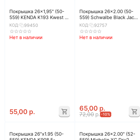
Покрышка 26x1,95" (50-
Покрышка 26x2.00 (50-
559) KENDA K193 Kwest 5-
559) Schwalbe Black Jack
525657
K-Guard
99450
92757
КОД:
КОД:
Нет в наличии
Нет в наличии
65,00
р.
55,00
р.
72,00
р.
-10%
Покрышка 26"x1.95 (50-
Покрышка 26x2.00" (52-
559) KENDA K908 5-
559) Michelin XC Dry2