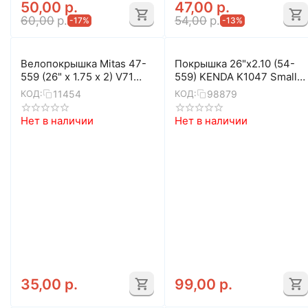
50,00
р.
47,00
р.
60,00
р.
54,00
р.
-17%
-13%
Велопокрышка Mitas 47-
Покрышка 26"x2.10 (54-
559 (26" x 1.75 x 2) V71
559) KENDA K1047 Small
Sepia
Block Eight 60TPI L3RPRO
11454
98879
КОД:
КОД:
5-523310
Нет в наличии
Нет в наличии
35,00
р.
99,00
р.