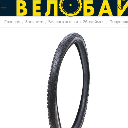
Главная
Запчасти
Велопокрышки
26 дюймов
Полусли
/
/
/
/