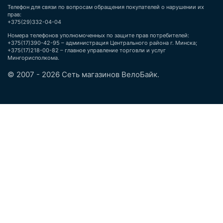
Телефон для связи по вопросам обращения покупателей о нарушении их
прав:
+375(29)332-04-04
Номера телефонов уполномоченных по защите прав потребителей:
+375(17)390-42-95 – администрация Центрального района г. Минска;
+375(17)218-00-82 – главное управление торговли и услуг
Мингорисполкома.
© 2007 - 2026 Сеть магазинов ВелоБайк.