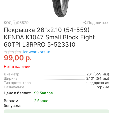
КОД:
98879
Поделиться
Покрышка 26"x2.10 (54-559)
KENDA K1047 Small Block Eight
60TPI L3RPRO 5-523310
Написать отзыв
99,00
р.
Нет в наличии
Диаметр
26" (559 мм)
Ширина
2.10" (54 мм)
Тип протектора
внедорожная
Назначение
горные
Цена в баллах:
99 баллов
Вернем
2 балла
бонусом: