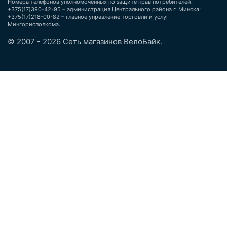
Номера телефонов уполномоченных по защите прав потребителей:
+375(17)390-42-95 – администрация Центрального района г. Минска;
+375(17)218-00-82 – главное управление торговли и услуг
Мингорисполкома.
© 2007 - 2026 Сеть магазинов ВелоБайк.