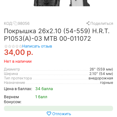
КОД:
98056
Поделиться
Покрышка 26x2.10 (54-559) H.R.T.
P1053(А)-03 MTB 00-011072
Написать отзыв
34,00
р.
Нет в наличии
Диаметр
26" (559 мм)
Ширина
2.10" (54 мм)
Тип протектора
внедорожная
Назначение
горные
Цена в баллах:
34 балла
Вернем
1 балл
бонусом:
Отложить