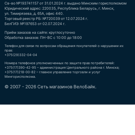
Св-во №193741157 от 31.01.2024 г. выдано Минским горисполкомом
Юридический адрес: 220035, Республика Беларусь, г. Минск,
ул. Тимирязева, д. 65А, офис 440.
Торговый реестр РБ: №720039 от 12.07.2024 г.
БелГИЭ: №197653 от 02.07.2024 г.
Приём заказов на сайте: круглосуточно
Обработка заказов: ПН-ВС с 10:00 до 18:00
Телефон для связи по вопросам обращения покупателей о нарушении их
прав:
+375(29)332-04-04
Номера телефонов уполномоченных по защите прав потребителей:
+375(17)390-42-95 – администрация Центрального района г. Минска;
+375(17)218-00-82 – главное управление торговли и услуг
Мингорисполкома.
© 2007 - 2026 Сеть магазинов ВелоБайк.