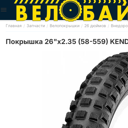
Главная
Запчасти
Велопокрышки
26 дюймов
Внедор
/
/
/
/
Покрышка 26"x2.35 (58-559) KEN