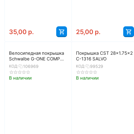
35,00
р.
25,00
р.
Велосипедная покрышка
Покрышка CST 28x1.75x2
Schwalbe G-ONE COMP
C-1316 SALVO
28x1.50 (40-622), K-Guard,
106969
99529
КОД:
КОД:
Black
В наличии
В наличии