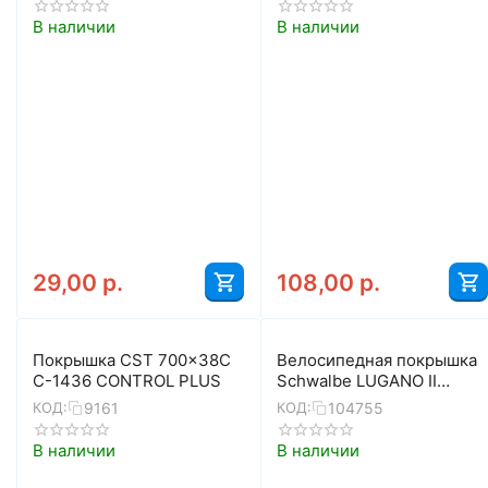
В наличии
В наличии
29,00
р.
108,00
р.
Покрышка CST 700x38C
Велосипедная покрышка
C-1436 CONTROL PLUS
Schwalbe LUGANO II
700x25C (25-622), K-
9161
104755
КОД:
КОД:
Guard, 50TPI, Classic
(бежевая боковина)
В наличии
В наличии