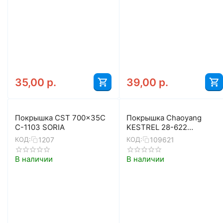
35,00
р.
39,00
р.
Покрышка CST 700x35C
Покрышка Chaoyang
C-1103 SORIA
KESTREL 28-622
(700x28C), H-481
1207
109621
КОД:
КОД:
В наличии
В наличии