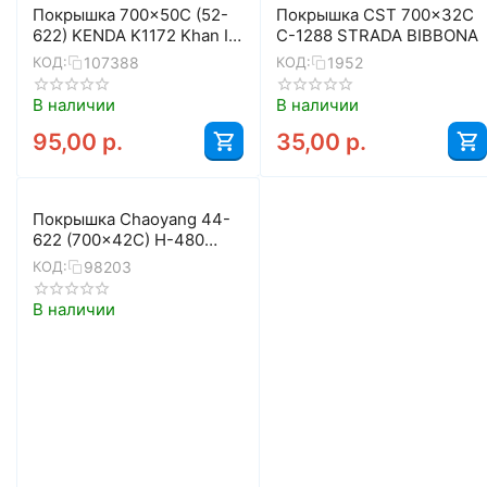
Покрышка 700x50C (52-
Покрышка CST 700x32C
622) KENDA K1172 Khan II
C-1288 STRADA BIBBONA
K-SHIELD 5-529342
107388
1952
КОД:
КОД:
В наличии
В наличии
95,00
р.
35,00
р.
Покрышка Chaoyang 44-
622 (700x42C) H-480
SPRINT Hippo Skin
98203
КОД:
W211138
В наличии