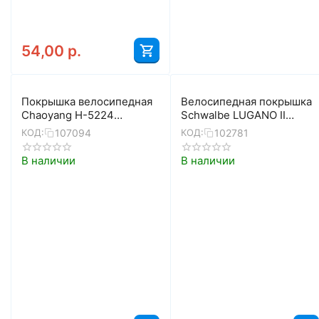
54,00
р.
Покрышка велосипедная
Велосипедная покрышка
Chaoyang H-5224
Schwalbe LUGANO II
700X45C (47-622) 60TPI
700x28C (28-622), K-
107094
102781
КОД:
КОД:
2C-MTB
Guard, 50TPI, складная
(черный)
В наличии
В наличии