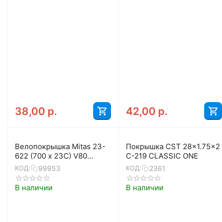
38,00
р.
42,00
р.
Велопокрышка Mitas 23-
Покрышка CST 28x1.75x2
622 (700 x 23C) V80
C-219 CLASSIC ONE
SYRINX
99953
2361
КОД:
КОД:
В наличии
В наличии