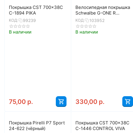
Покрышка CST 700x38C
Велосипедная покрышка
C-1894 PIKA
Schwalbe G-ONE R
28x1,50 (40-622), Super
99239
103952
КОД:
КОД:
Race, TLE, складная
(Transparent Sidewall)
В наличии
В наличии
75,00
р.
330,00
р.
Покрышка Pirelli P7 Sport
Покрышка CST 700x38C
24-622 (чёрный)
C-1446 CONTROL VIVA