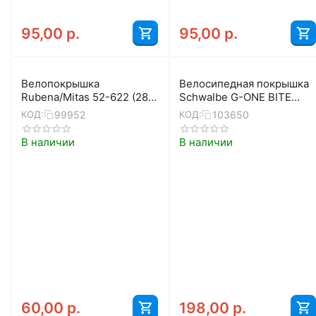
95,00
р.
95,00
р.
Велопокрышка
Велосипедная покрышка
Rubena/Mitas 52-622 (28"
Schwalbe G-ONE BITE
х 2.00) V99 CityHopper
28x1,50 (40-622),
99952
103650
КОД:
КОД:
Antipuncture, Rflx
RaceGuard, TLE, складная
(коричневая)
(Bronze Sidewall)
В наличии
В наличии
60,00
р.
198,00
р.