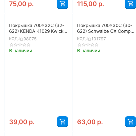
75,00
р.
115,00
р.
Покрышка 700x32C (32-
Покрышка 700x30C (30-
622) KENDA K1029 Kwick
622) Schwalbe CX Comp
Roller Sport 5-524867
K-Guard
98075
101797
КОД:
КОД:
В наличии
В наличии
39,00
р.
63,00
р.