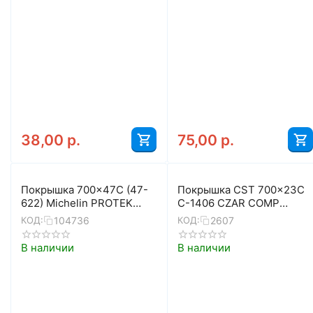
38,00
р.
75,00
р.
Покрышка 700x47C (47-
Покрышка CST 700x23C
622) Michelin PROTEK
C-1406 CZAR COMP
CROSS (чёрный,
(чёрно-синий)
104736
2607
КОД:
КОД:
светоотражающая
полоса)
В наличии
В наличии