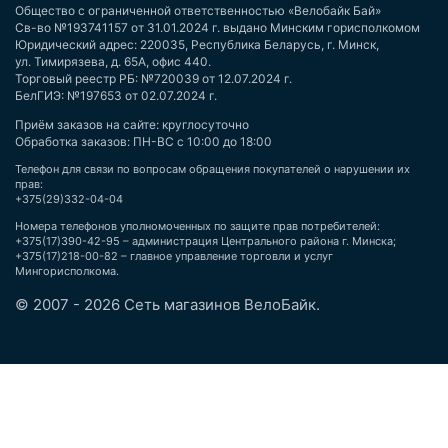
Общество с ограниченной ответственностью «Велобайк Бай»
Св-во №193741157 от 31.01.2024 г. выдано Минским горисполкомом
Юридический адрес: 220035, Республика Беларусь, г. Минск,
ул. Тимирязева, д. 65А, офис 440.
Торговый реестр РБ: №720039 от 12.07.2024 г.
БелГИЭ: №197653 от 02.07.2024 г.
Приём заказов на сайте: круглосуточно
Обработка заказов: ПН-ВС с 10:00 до 18:00
Телефон для связи по вопросам обращения покупателей о нарушении их
прав:
+375(29)332-04-04
Номера телефонов уполномоченных по защите прав потребителей:
+375(17)390-42-95 – администрация Центрального района г. Минска;
+375(17)218-00-82 – главное управление торговли и услуг
Мингорисполкома.
© 2007 - 2026 Сеть магазинов ВелоБайк.