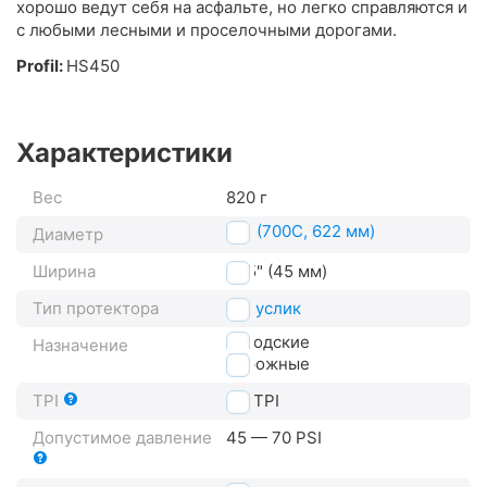
хорошо ведут себя на асфальте, но легко справляются и
с любыми лесными и проселочными дорогами.
Profil:
HS450
Характеристики
Вес
820 г
28" (700C, 622 мм)
Диаметр
Ширина
1.75" (45 мм)
Тип протектора
полуслик
городские
Назначение
дорожные
TPI
50
TPI
Допустимое давление
45 — 70 PSI