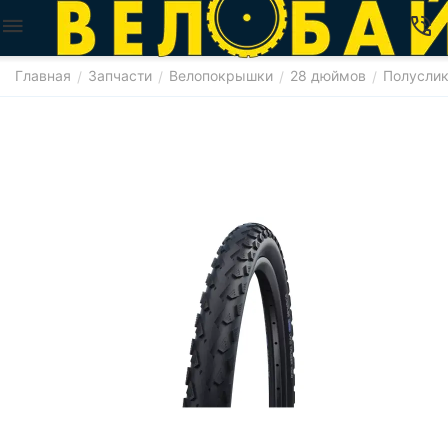
Главная
Запчасти
Велопокрышки
28 дюймов
Полусли
/
/
/
/