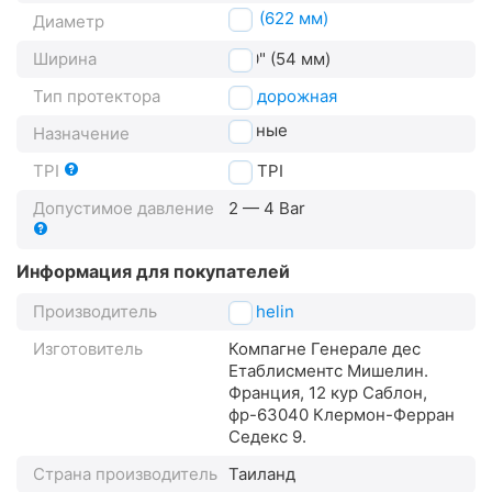
29" (622 мм)
Диаметр
Ширина
2.10" (54 мм)
Тип протектора
внедорожная
горные
Назначение
TPI
30
TPI
Допустимое давление
2 — 4 Bar
Информация для покупателей
Производитель
Michelin
Изготовитель
Компагне Генерале дес
Етаблисментс Мишелин.
Франция, 12 кур Саблон,
фр-63040 Клермон-Ферран
Седекс 9.
Страна производитель
Таиланд