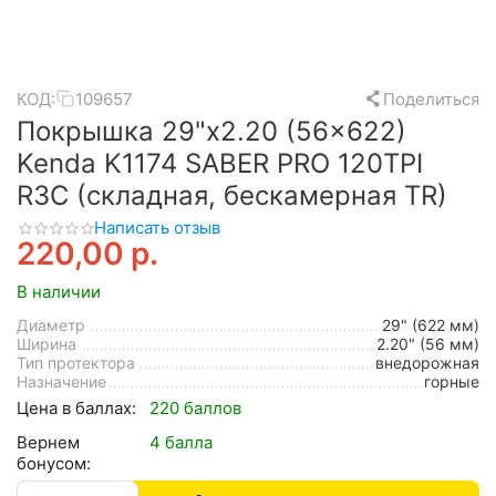
КОД:
109657
Поделиться
Покрышка 29"x2.20 (56x622)
Kenda K1174 SABER PRO 120TPI
R3C (складная, бескамерная TR)
Написать отзыв
220,00
р.
В наличии
Диаметр
29" (622 мм)
Ширина
2.20" (56 мм)
Тип протектора
внедорожная
Назначение
горные
Цена в баллах:
220 баллов
Вернем
4 балла
бонусом: