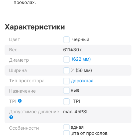
проколах.
Характеристики
Цвет
черный
Вес
611±30 г.
29" (622 мм)
Диаметр
Ширина
2.20" (56 мм)
Тип протектора
внедорожная
горные
Назначение
TPI
120
TPI
Допустимое давление
max. 45PSI
складная
Особенности
защита от проколов