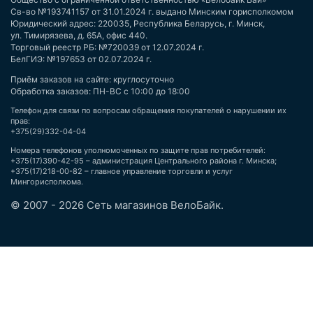
Св-во №193741157 от 31.01.2024 г. выдано Минским горисполкомом
Юридический адрес: 220035, Республика Беларусь, г. Минск,
ул. Тимирязева, д. 65А, офис 440.
Торговый реестр РБ: №720039 от 12.07.2024 г.
БелГИЭ: №197653 от 02.07.2024 г.
Приём заказов на сайте: круглосуточно
Обработка заказов: ПН-ВС с 10:00 до 18:00
Телефон для связи по вопросам обращения покупателей о нарушении их
прав:
+375(29)332-04-04
Номера телефонов уполномоченных по защите прав потребителей:
+375(17)390-42-95 – администрация Центрального района г. Минска;
+375(17)218-00-82 – главное управление торговли и услуг
Мингорисполкома.
© 2007 - 2026 Сеть магазинов ВелоБайк.