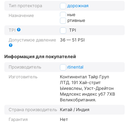
Тип протектора
внедорожная
горные
Назначение
спортивные
TPI
180
TPI
Допустимое давление
36 — 51 PSI
Информация для покупателей
Производитель
Continental
Изготовитель
Континентал Тайр Груп
ЛТД. 191 Хай-стрит
Ыиевслеы, Уэст-Дрейтон
Мидлсекс индекс уб7 7XВ
Великобритания.
Страна производитель
Китай / Индия
Гарантия
Нет