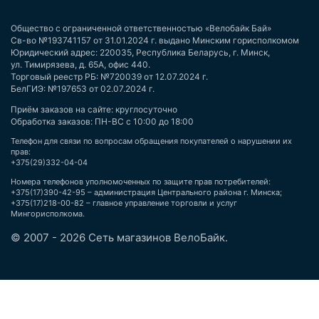
Общество с ограниченной ответственностью «Велобайк Бай»
Св-во №193741157 от 31.01.2024 г. выдано Минским горисполкомом
Юридический адрес: 220035, Республика Беларусь, г. Минск,
ул. Тимирязева, д. 65А, офис 440.
Торговый реестр РБ: №720039 от 12.07.2024 г.
БелГИЭ: №197653 от 02.07.2024 г.
Приём заказов на сайте: круглосуточно
Обработка заказов: ПН-ВС с 10:00 до 18:00
Телефон для связи по вопросам обращения покупателей о нарушении их
прав:
+375(29)332-04-04
Номера телефонов уполномоченных по защите прав потребителей:
+375(17)390-42-95 – администрация Центрального района г. Минска;
+375(17)218-00-82 – главное управление торговли и услуг
Мингорисполкома.
© 2007 - 2026 Сеть магазинов ВелоБайк.