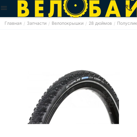
Главная
Запчасти
Велопокрышки
28 дюймов
Полусли
/
/
/
/