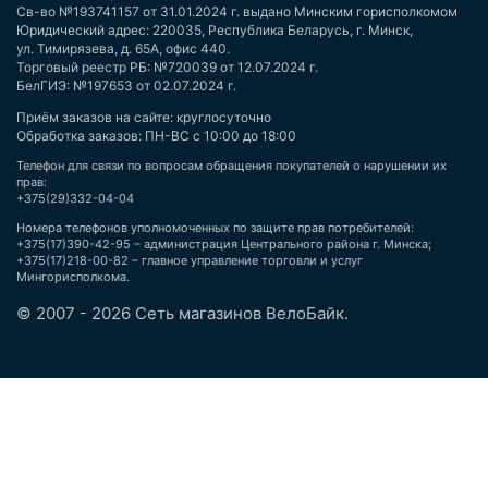
Св-во №193741157 от 31.01.2024 г. выдано Минским горисполкомом
Юридический адрес: 220035, Республика Беларусь, г. Минск,
ул. Тимирязева, д. 65А, офис 440.
Торговый реестр РБ: №720039 от 12.07.2024 г.
БелГИЭ: №197653 от 02.07.2024 г.
Приём заказов на сайте: круглосуточно
Обработка заказов: ПН-ВС с 10:00 до 18:00
Телефон для связи по вопросам обращения покупателей о нарушении их
прав:
+375(29)332-04-04
Номера телефонов уполномоченных по защите прав потребителей:
+375(17)390-42-95 – администрация Центрального района г. Минска;
+375(17)218-00-82 – главное управление торговли и услуг
Мингорисполкома.
© 2007 - 2026 Сеть магазинов ВелоБайк.