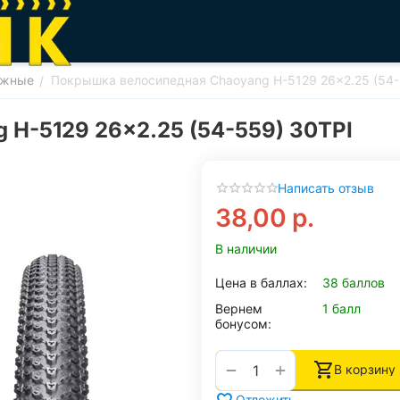
ожные
Покрышка велосипедная Chaoyang H-5129 26x2.25 (54-
/
H-5129 26x2.25 (54-559) 30TPI
Написать отзыв
38,00
р.
В наличии
Цена в баллах:
38 баллов
Вернем
1 балл
бонусом:
+
−
В корзину
Отложить