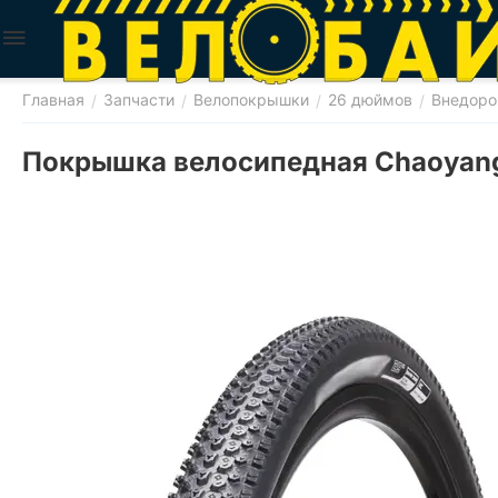
Главная
Запчасти
Велопокрышки
26 дюймов
Внедор
/
/
/
/
Покрышка велосипедная Chaoyang 