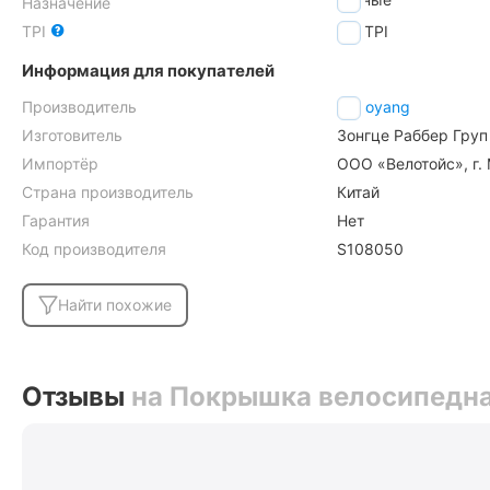
Назначение
TPI
30
TPI
Информация для покупателей
Производитель
Chaoyang
Изготовитель
Зонгце Раббер Груп 
Импортёр
ООО «Велотойс», г. 
Страна производитель
Китай
Гарантия
Нет
Код производителя
S108050
Найти похожие
Отзывы
на Покрышка велосипедная