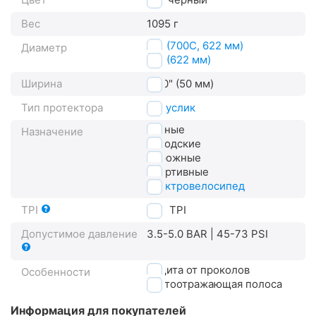
Вес
1095 г
28" (700C, 622 мм)
Диаметр
29" (622 мм)
Ширина
2.00" (50 мм)
Тип протектора
полуслик
горные
Назначение
городские
дорожные
спортивные
электровелосипед
TPI
180
TPI
Допустимое давление
3.5-5.0 BAR | 45-73 PSI
защита от проколов
Особенности
светоотражающая полоса
Информация для покупателей