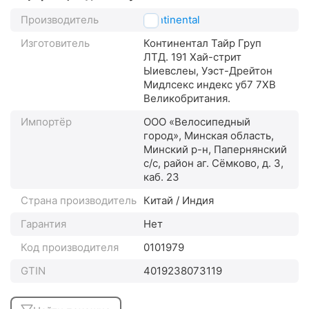
Производитель
Continental
Изготовитель
Континентал Тайр Груп
ЛТД. 191 Хай-стрит
Ыиевслеы, Уэст-Дрейтон
Мидлсекс индекс уб7 7XВ
Великобритания.
Импортёр
ООО «Велосипедный
город», Минская область,
Минский р-н, Папернянский
с/с, район аг. Сёмково, д. 3,
каб. 23
Страна производитель
Китай / Индия
Гарантия
Нет
Код производителя
0101979
GTIN
4019238073119