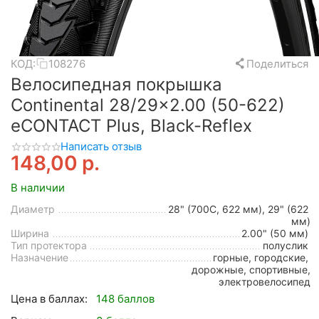
КОД:
108276
Поделиться
Велосипедная покрышка
Continental 28/29x2.00 (50-622)
eCONTACT Plus, Black-Reflex
Написать отзыв
148,00
р.
В наличии
Диаметр
28" (700C, 622 мм), 29" (622
мм)
Ширина
2.00" (50 мм)
Тип протектора
полуслик
Назначение
горные, городские,
дорожные, спортивные,
электровелосипед
Цена в баллах:
148 баллов