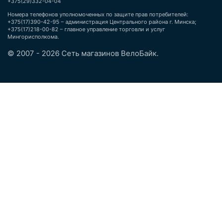
+375(29)332-04-04
Номера телефонов уполномоченных по защите прав потребителей:
+375(17)390-42-95 – администрация Центрального района г. Минска;
+375(17)218-00-82 – главное управление торговли и услуг
Мингорисполкома.
© 2007 - 2026 Сеть магазинов ВелоБайк.