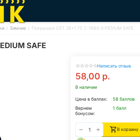
ки
Зимние
Покрышка CST 26x1.75 C-1880 X-PEDIUM SAFE
/
/
PEDIUM SAFE
Написать отзыв
58,00
р.
В наличии
Цена в баллах:
58 баллов
Вернем
1 балл
бонусом:
+
−
В корзину