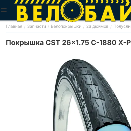
Главная
Запчасти
Велопокрышки
26 дюймов
Полусли
/
/
/
/
Покрышка CST 26x1.75 C-1880 X-