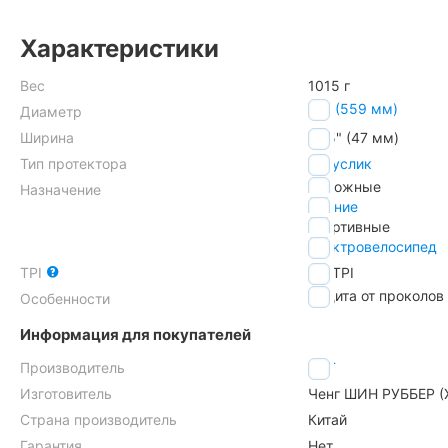
Характеристики
Вес
1015 г
26" (559 мм)
Диаметр
Ширина
1.85" (47 мм)
Тип протектора
полуслик
дорожные
Назначение
зимние
спортивные
электровелосипед
TPI
32
TPI
защита от проколов
Особенности
Информация для покупателей
Производитель
CST
Изготовитель
Ченг ШИН РУББЕР (
Страна производитель
Китай
Гарантия
Нет