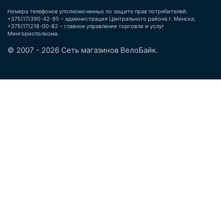
Номера телефонов уполномоченных по защите прав потребителей:
+375(17)390-42-95 – администрация Центрального района г. Минска;
+375(17)218-00-82 – главное управление торговли и услуг
Мингорисполкома.
© 2007 - 2026 Сеть магазинов ВелоБайк.