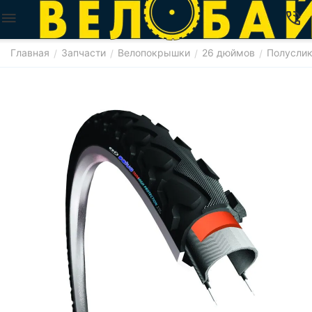
Главная
Запчасти
Велопокрышки
26 дюймов
Полусли
/
/
/
/