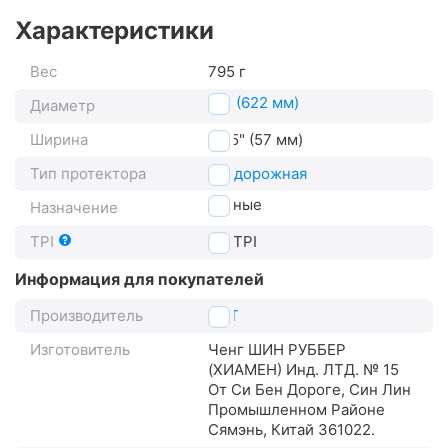
Характеристики
Вес
795 г
29" (622 мм)
Диаметр
Ширина
2.25" (57 мм)
Тип протектора
внедорожная
горные
Назначение
TPI
27
TPI
Информация для покупателей
Производитель
CST
Изготовитель
Ченг ШИН РУББЕР
(XИАМЕН) Инд. ЛТД. № 15
От Си Бен Дороге, Син Лин
Промышленном Районе
Сямэнь, Китай 361022.