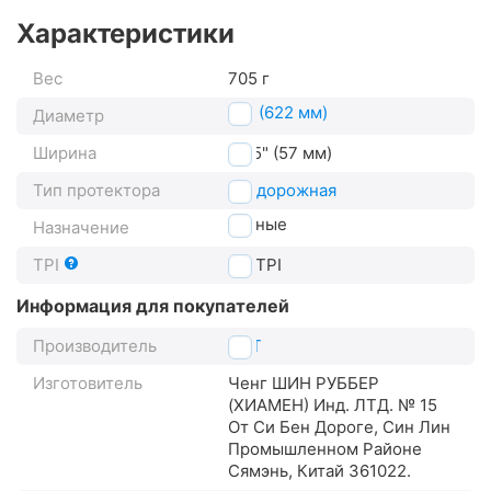
Характеристики
Вес
705 г
29" (622 мм)
Диаметр
Ширина
2.25" (57 мм)
Тип протектора
внедорожная
горные
Назначение
TPI
27
TPI
Информация для покупателей
Производитель
CST
Изготовитель
Ченг ШИН РУББЕР
(XИАМЕН) Инд. ЛТД. № 15
От Си Бен Дороге, Син Лин
Промышленном Районе
Сямэнь, Китай 361022.